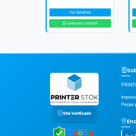
Ver detalhes
Entre em contato!
So
PRINT
Impress
Peças 
Site Verificado
En