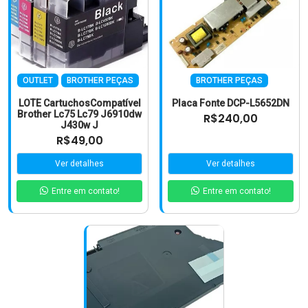
OUTLET
BROTHER PEÇAS
BROTHER PEÇAS
LOTE CartuchosCompatível
Placa Fonte DCP-L5652DN
Brother Lc75 Lc79 J6910dw
R$240,00
J430w J
R$49,00
Ver detalhes
Ver detalhes
Entre em contato!
Entre em contato!