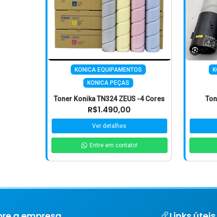
KONICA EQUIPAMENTOS
K
KONICA PEÇAS
Toner Konika TN324 ZEUS -4 Cores
Ton
R$1.490,00
Ver detalhes
Entre em contato!
bre a empresa
Links úteis