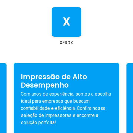
X
XEROX
Impressão de Alto
Desempenho
Com anos de experiência, somos a escolha
ideal para empresas que buscam
confiabilidade e eficiência. Confira nossa
seleção de impressoras e encontre a
solução perfeita!