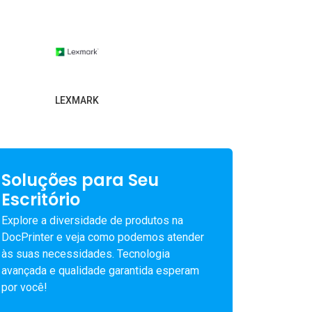
LEXMARK
Soluções para Seu
Escritório
Explore a diversidade de produtos na
DocPrinter e veja como podemos atender
às suas necessidades. Tecnologia
avançada e qualidade garantida esperam
por você!