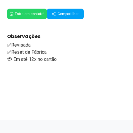
Entre em contato!
Compartilhar
Observações
✅Revisada
✅Reset de Fábrica
💳 Em até 12x no cartão