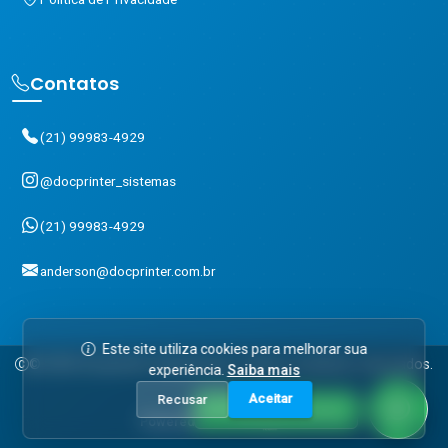
Contatos
(21) 99983-4929
@docprinter_sistemas
(21) 99983-4929
anderson@docprinter.com.br
Este site utiliza cookies para melhorar sua
© 2025 Docprinter Impressoras. Todos os direitos reservados.
experiência.
Saiba mais
Aceitar
Recusar
Entre em contato!
Powered by