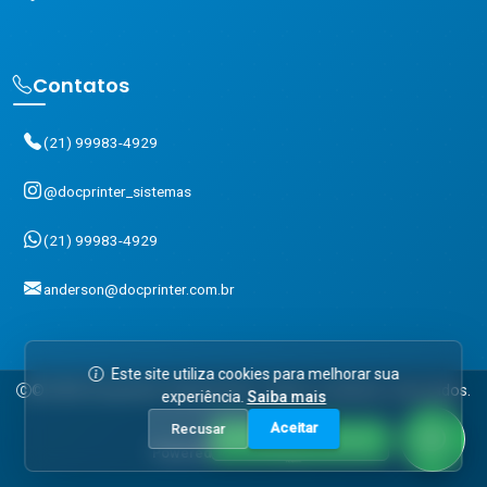
Contatos
(21) 99983-4929
@docprinter_sistemas
(21) 99983-4929
anderson@docprinter.com.br
Este site utiliza cookies para melhorar sua
© 2025 Docprinter Impressoras. Todos os direitos reservados.
experiência.
Saiba mais
Aceitar
Recusar
Entre em contato!
Powered by